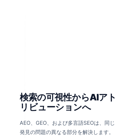
エンジン最適化
、そして
生成エンジン最適化
可視
性、帰属、信頼のための単一のオペレーティングシ
ステムへ。
目標は、もはやページをランク付けすることだけで
はありません。目標は、検証済みの事実を検索エン
ジンやAIシステムが正確に取得、解釈、ローカライ
ズ、および引用できるようにすることです。
検索の可視性からAIアト
リビューションへ
AEO、GEO、および多言語SEOは、同じ
発見の問題の異なる部分を解決します。