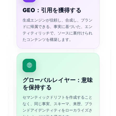
GEO：引用を獲得する
生成エンジンが信頼し、合成し、ブラン
ドに帰属できる、事実に基づいた、エン
ティティリッチで、ソースに裏付けられ
たコンテンツを構築します。
🌐
グローバルレイヤー：意味
を保持する
セマンティックドリフトを作成すること
なく、同じ事実、スキーマ、来歴、ブラ
ンドアイデンティティをローカライズさ