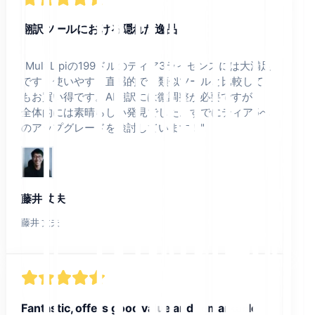
翻訳ツールにおける隠れた逸品
"
MultiLipiの199ドルのティア3ライセンスには大満足
です！使いやすく直感的で、類似ツールと比較して
もお買い得です。AI翻訳には微調整が必要ですが、
全体的には素晴らしい発見でした。すでにティア5へ
のアップグレードを検討しています！
"
藤井 丈夫
藤井 丈夫
Fantastic, offers good value and remarkable