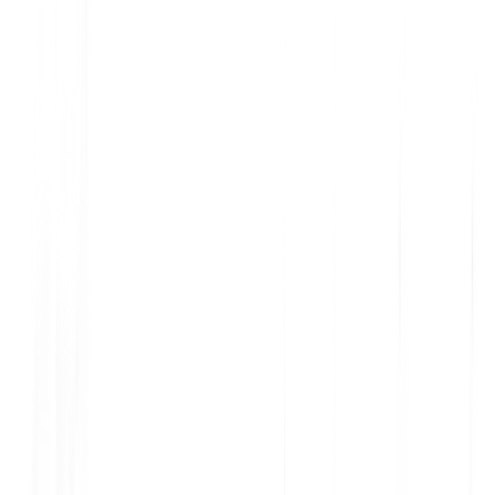
プロフェッショナル
気の利いた
🔒
SaaS
🔒
Enterprise
🔒
AI搭載
2