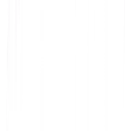
G
B
AI
A