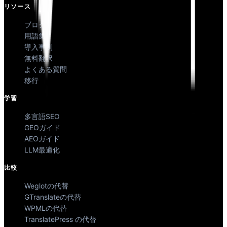
リソース
ブログ
用語集
導入事例
無料翻訳
よくある質問
移行
学習
多言語SEO
GEOガイド
AEOガイド
LLM最適化
比較
Weglotの代替
GTranslateの代替
WPMLの代替
TranslatePress の代替