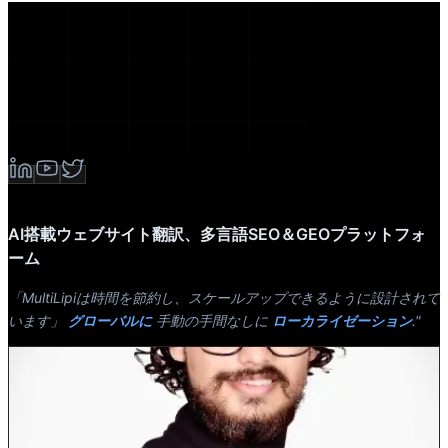
AI搭載ウェブサイト翻訳、多言語SEO＆GEOプラットフォ
ーム
「MultiLipiは時間を節約し、スケールアップできるように設計されて
います」
グローバルに
手動の手間なしに
ローカライゼーション
."
デワン・バドワジ
共同創業者 @MultiLipi