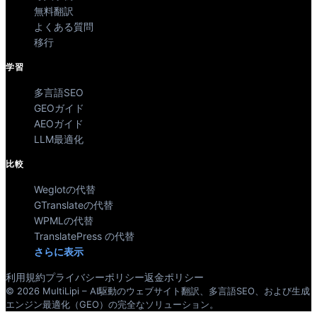
無料翻訳
よくある質問
移行
学習
多言語SEO
GEOガイド
AEOガイド
LLM最適化
比較
Weglotの代替
GTranslateの代替
WPMLの代替
TranslatePress の代替
さらに表示
利用規約
プライバシーポリシー
返金ポリシー
© 2026 MultiLipi – AI駆動のウェブサイト翻訳、多言語SEO、および生成
エンジン最適化（GEO）の完全なソリューション。