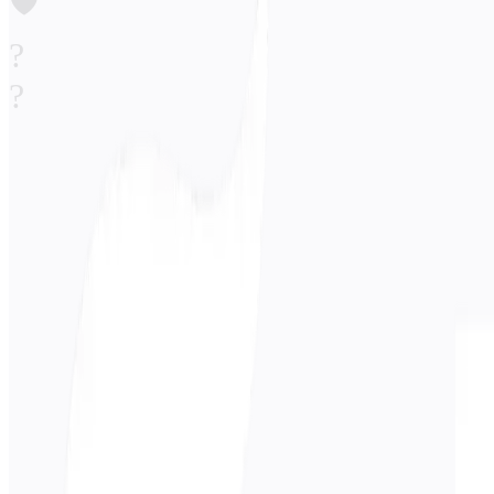
🛡️
?
?