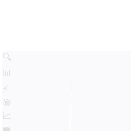
ソリューション
インテグレーション
価格
テクノロジー
リソース
アフィリエイト
40%
サインイン
始める
🔍
📊
⚡
🎯
📈