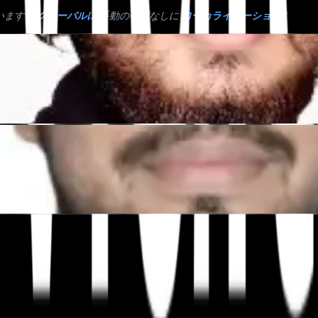
ています」
グローバルに
手動の手間なしに
ローカライゼーション
."