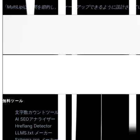
「MultiLipiは時間を節約し、スケールアップできるように設計され
デワン・バドワジ
共同創業者 @MultiLipi
Kunal Singh Shekhawat
共同創業者 @MultiLipi
無料ツール
文字数カウントツール
AI SEOアナライザー
Hreflang Detector
LLMS.txt メーカー
Schema.org メーカー