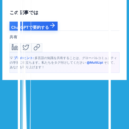
この記事では
ChatGPTで要約する
共有
💡
プロのヒント:
多言語の知識を共有することは、グローバルコミュニティ
の学習に役立ちます。私たちをタグ付けしてください
@MultiLipi
そして、
あなたを取り上げます！