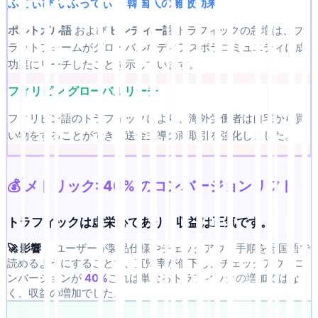
ふてぃぴん ふってぃぃ 韓国人の離散効果
ポルトガル語
および
ヒンディー語
トラフィックの急増は、プ
ラットフォームがグローバルなディアスポラコミュニティに成
功裏にリーチしたことを示しています。
フィリピン グローバルリーチ
フィリピン語のトラフィックにより、海外労働者は自宅から買
い物をすることができ、送金主導の商取引を強化しました。
💰 メトリック: 40% のコンバージョンリフト
トラフィックは虚栄心であり、収益は正気です。
🚀 影響：
ユーザーが製品仕様やチェックアウト手順を母国語で
読めるようにすることで、直帰率が低下し、チェックアウトコ
ンバージョンが
40%
これは単なるトラフィックの増加ではな
く、収益の増加でした。