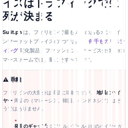
イスはトラフィックで生
死が決まる
Sulit.ph
は、フィリピンで最も人気のあるオンライ
ンマーケットプレイスの1つであり、
何千ものリステ
ィング
電化製品、ファッション、サービス全体。eコ
マースゲームでは、量こそすべてです。
⚠️ 乖離
フィリピンの大部分は英語に堪能ですが、
地域のバイ
ヤー
周辺の（マレーシア、韓国、インドネシア）はそ
うではありません。
•
発見のギャップ:
クアラルンプール在住のバイヤーが