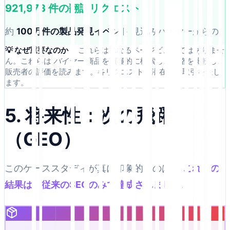
921,973 件の翻訳リクエスト
約
100万件の製品発見イベント
見込みバイヤーからの
💡 なぜ重要なのか：
これらは単なるページビューではありませ
ん。これらは
バイヤー
商品を積極的に検索し、価格を比較し、
販売者の評価を読みます。各リクエストは潜在的な取引を表し
ます。
5. 将来性：次の飛躍
（GEO）
このケーススタディが真に印象的なのは、
これらの
結果は、従来のSEOのみで達成されました
.