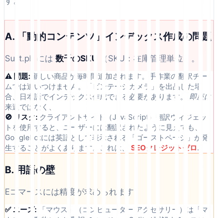
す。
A. 「動的コンテンツ」インデックス作成の問題
Sulit.ph には
数千のSKU
（SKU：在庫管理単位）。
⚠️ 問題:
新しい商品が毎時間追加されます。手作業の翻訳チー
ムでは追いつけません。「ビンテージカメラ」を出品した場
合、日本語でインデックス作成できる必要があります。
即座に
来週ではなく、
🚫 リスク:
クライアントサイド（JavaScript）翻訳ウィジェッ
トを使用すると、ユーザーには翻訳されたように見えても、
Googlebotには英語として表示される「ゴーストページ」が発
生することがよくあります。これは、
SEOクレジットゼロ
.
B. 用語の壁
Eコマースには精度が求められます。
✅ ニーズ:
「マウス」（コンピューター アクセサリー）は「マ