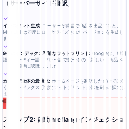
（サーバーサイド翻訳）
インスタント生成
:
ユーザーが英語で商品を出品すると、
MultiLipi は即座にローカライズされたバージョンを生成し
ます
9倍のインデックス可能なフットプリント
:
Googleは、韓国
語、ヒンディー語、マレー語で数千もの「新しい」商品ペ
ージを瞬時に認識しました
カタログ全体の最適化
:
ホームページを翻訳しただけではな
く、インデックス可能なフットプリント全体を9倍に拡大し
ました
🌐
ステップ2: 自動 hreflang インジェクショ
ン