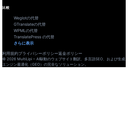
比較
Weglotの代替
GTranslateの代替
WPMLの代替
TranslatePress の代替
さらに表示
利用規約
プライバシーポリシー
返金ポリシー
© 2026 MultiLipi – AI駆動のウェブサイト翻訳、多言語SEO、および生成
エンジン最適化（GEO）の完全なソリューション。