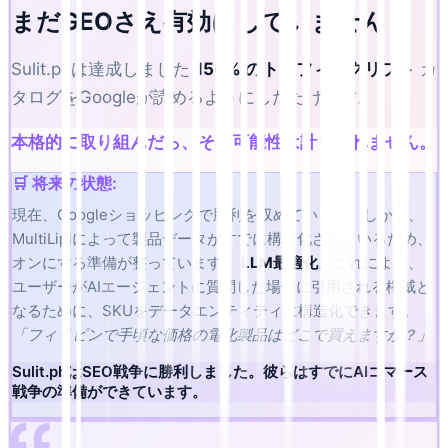
まだGEOさえ有効にしていません
Sulit.phは達成しました
150% のトラフィックリフト
カ
タログをGoogleが読めるようにしただけです。
本格的に取り組んだら、その可能性は計り知れません。
🛒 将来の状態:
現在、Googleショッピングで勝利を収めています。しかし、
MultiLipiによって製品データがすでに構造化されているため、
オンにする準備が整っています。
LLM最適化
。これにより、
ユーザーがAIエージェントに質問した場合に引用される権威と
なるために、SKUをデータエンティティに構造化できます。
「フィリピンで手頃な価格の電化製品はどこで買えますか？」
Sulit.phはSEO戦争に勝利しました。彼らはすでにAIコマース
戦争の準備ができています。