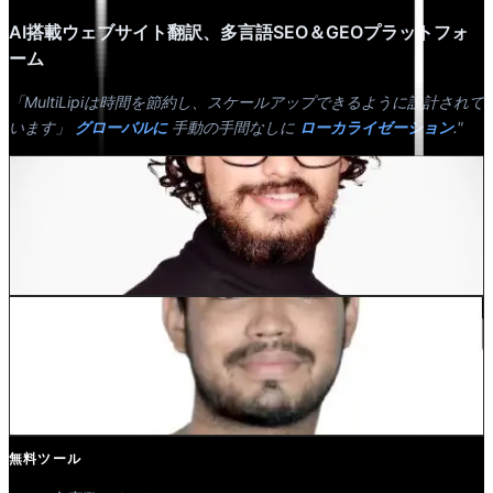
AI搭載ウェブサイト翻訳、多言語SEO＆GEOプラットフォ
ーム
「MultiLipiは時間を節約し、スケールアップできるように設計されて
います」
グローバルに
手動の手間なしに
ローカライゼーション
."
デワン・バドワジ
共同創業者 @MultiLipi
Kunal Singh Shekhawat
共同創業者 @MultiLipi
無料ツール