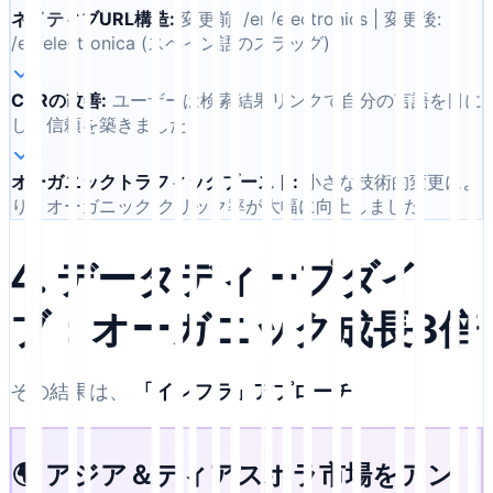
ネイティブURL構造
:
変更前: /en/electronics | 変更後:
/es/electronica (スペイン語のスラッグ)
CTRの改善
:
ユーザーは検索結果リンクで自分の言語を目に
し、信頼を築きました
オーガニックトラフィックブースト
:
小さな技術的変更によ
り、オーガニック クリック率が大幅に向上しました
4. データディープダイ
ブ：オーガニック成長3倍
その結果は、
「インフラ」アプローチ
.
🌍 アジア＆ディアスポラ市場をアン