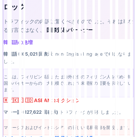
ロック
トラフィックの内訳は驚くべきものでした。それは単な
る方言ではなく、
国際貿易パートナー
.
韓国語の急増
韓国語 (165,021 回表示)
non-English language で#1になりま
した。
これは、フィリピン製品または海外在住のフィリピン人を求める韓
国のバイヤーからの、大規模でこれまで未開拓の需要を示唆してい
ます。
🇲🇾🇰🇷🇮🇩 ASEANコネクション
マレー語 (127,622 回表示)
トラフィックが爆発しました。
マレーシアおよびインドネシアとの新しい貿易回廊を開設します。