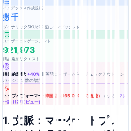
インデックス作成規模
数千
ダイナミックSKUが即座にインデックス化
ユーザーエンゲージメント
921,973
商品発見リクエスト
商業的影響:
+40%
非英語ユーザーからのチェックアウトコン
バージョン数の増加
トップパフォーマー:
韓国語（165,000件の視聴）
および
マレ
ー語 (127K ビュー)
1. 文脈：マーケットプレ