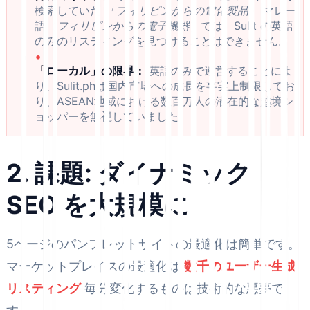
検索していた
「フィリピンからの電化製品」
マレー
語（
フィリピンからの電子機器
）では、Sulit の英語
のみのリスティングを見つけることはできません。
•
「ローカル」の限界：
英語のみで運営することによ
り、Sulit.phは国内市場への成長を事実上制限してお
り、ASEAN地域における数百万人の潜在的な越境シ
ョッパーを無視していました。
2. 課題: ダイナミック
SEO を大規模に
5ページのパンフレットサイトの最適化は簡単です。
マーケットプレイスの最適化は
数千のユーザー生成
リスティング
毎分変化するものは技術的な悪夢で