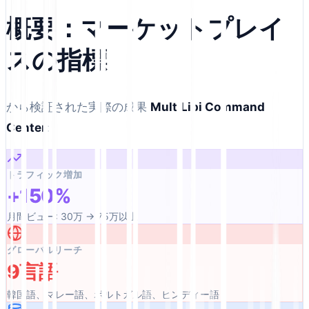
概要：マーケットプレイ
スの指標
から検証された実際の成果
MultiLipi Command
Center
:
トラフィック増加
+150%
月間ビュー: 30万 → 75万以上
グローバルリーチ
9言語
韓国語、マレー語、ポルトガル語、ヒンディー語