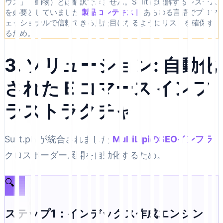
ウス」（動物）とは翻訳できません。Sulit は理解するシステム
を必要としていました
製品コンテキスト
あらゆる言語でプロフ
ェッショナルで信頼できる見た目になるようにリストを確保す
るため。
3. ソリューション: 自動化
された E コマース インフ
ラストラクチャ
Sulit.ph が統合されました
MultiLipiのSEOインフラ
クロスボーダー展開を自動化するため。
🔍
ステップ1：インデックス作成エンジン