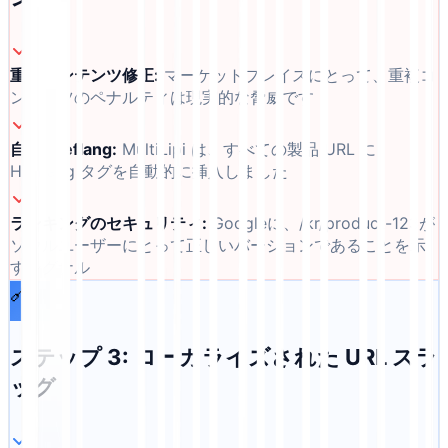
重複コンテンツ修正
:
マーケットプレイスにとって、重複コ
ンテンツのペナルティは現実的な脅威です
自動 hreflang
:
MultiLipi は、すべての製品 URL に
Hreflang タグを自動的に挿入しました
ランキングのセキュリティ
:
Googleに、/kr/product-123が
ソウルユーザーにとって正しいバージョンであることを示
すシグナル
🔗
ステップ 3: ローカライズされた URL スラ
ッグ