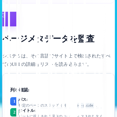
3
ページメタデータを監査
システムは、その言語でサイト上で検出されたすべ
てのURLの詳細なリストを読み込みます。
列を確認:
パス:
1
特定のページのスラッグ（例：
/aeo-guide
).
タイトル:
2
ボットに提供される現在のローカライズされたタイト