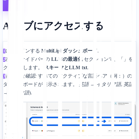
AIハブにアクセスする
にログインする
MultiLipi ダッシュボード
.
1
左側のサイドバーの
LLMの最適化
セクションで、「」を
2
クリックします。
スキーマとLLM.txt
.
視覚的な確認:
すべてのアクティブな言語ペア（例：）の
3
ダッシュボードが表示されます。
英語 → イタリア語
,
英語
→ ドイツ語
).