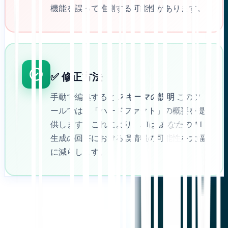
機能を誤って推測する可能性があります。
✅ 修正方法
手動で編集すると
スキーマの説明
このツ
ールでは、「ハードファクト」の概要を提
供します。これにより、AIは
あなたの
AI
生成の回答における誤情報の可能性を大幅
に減らします。