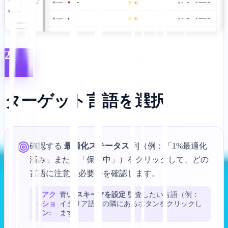
2
ターゲット言語を選択
確認する
最適化ステータス
列（例：「1%最適化
済み」または「保留中」）をクリックして、どの
言語に注意が必要かを確認します。
アク
青い
スキーマを設定
監査したい言語（例：
ショ
イタリア語）の隣にあるボタンをクリックし
ン:
ます。