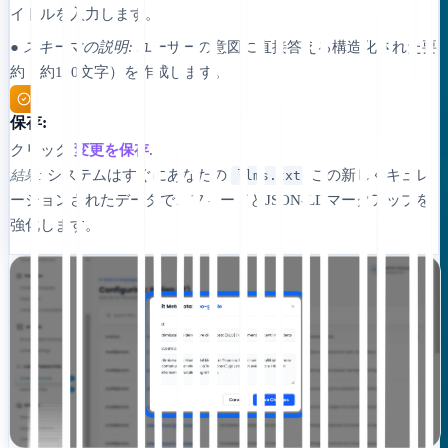
イトルを入力します。
● スキーマの説明:
ユーザーの意図に直接答える構造化された要
約（約160文字）を作成します。
保存:
クリック
変更を保存
.
システムはすぐにあなたの
この新しくキュレ
結果:
llms.txt
ーションされたデータで、フィードとJSON-LDマークアップを
強化します。