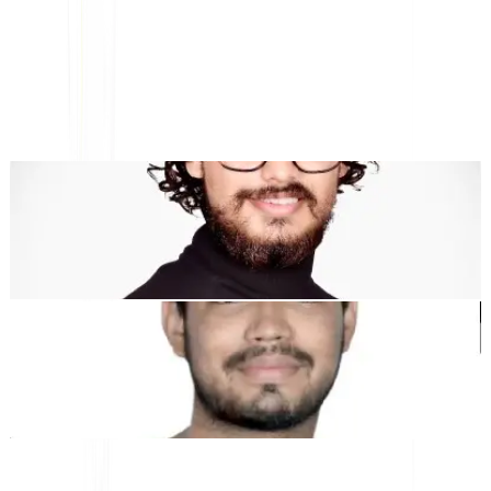
AI搭載ウェブサイト翻訳、多言語SEO＆GEOプラットフォ
ーム
「MultiLipiは時間を節約し、スケールアップできるように設計されて
います」
グローバルに
手動の手間なしに
ローカライゼーション
."
デワン・バドワジ
共同創業者 @MultiLipi
Kunal Singh Shekhawat
共同創業者 @MultiLipi
無料ツール