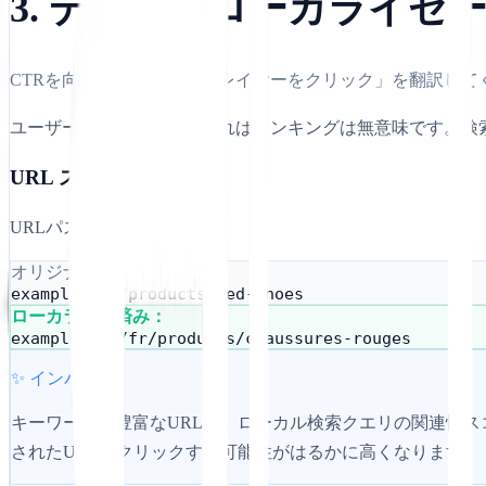
3. ディープローカライ
CTRを向上させるために「レイヤーをクリック」を翻訳して
ユーザーがクリックしなければランキングは無意味です。検
URL スラッグ
URLパス自体を翻訳します。
オリジナル:
example.com/products/red-shoes
ローカライズ済み：
example.com/fr/produits/chaussures-rouges
✨ インパクト
キーワードが豊富なURLは、ローカル検索クエリの関連性スコアを
されたURLをクリックする可能性がはるかに高くなります。