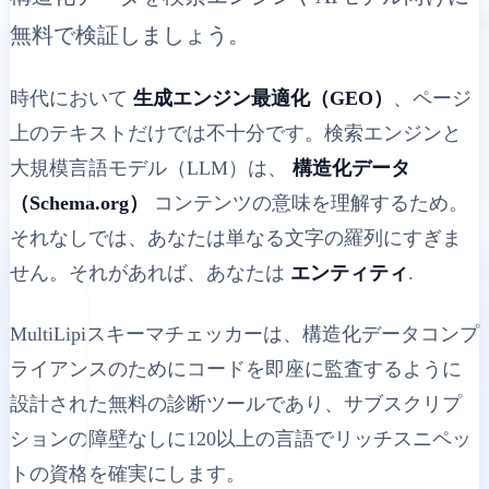
無料で検証しましょう。
時代において
生成エンジン最適化（GEO）
、ページ
上のテキストだけでは不十分です。検索エンジンと
大規模言語モデル（LLM）は、
構造化データ
（Schema.org）
コンテンツの意味を理解するため。
それなしでは、あなたは単なる文字の羅列にすぎま
せん。それがあれば、あなたは
エンティティ
.
MultiLipiスキーマチェッカーは、構造化データコンプ
ライアンスのためにコードを即座に監査するように
設計された無料の診断ツールであり、サブスクリプ
ションの障壁なしに120以上の言語でリッチスニペッ
トの資格を確実にします。