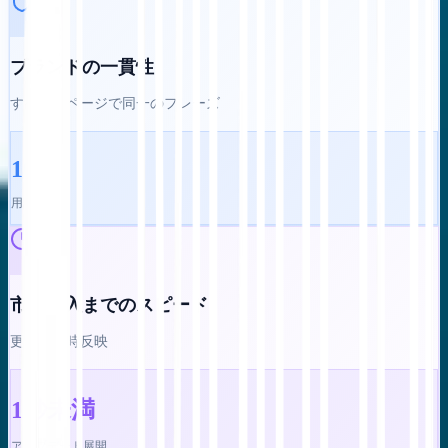
ブランドの一貫性
すべてのページで同一のフレーズ
100%
用語一致
市場投入までのスピード
更新の即時反映
1秒未満
アップデート展開