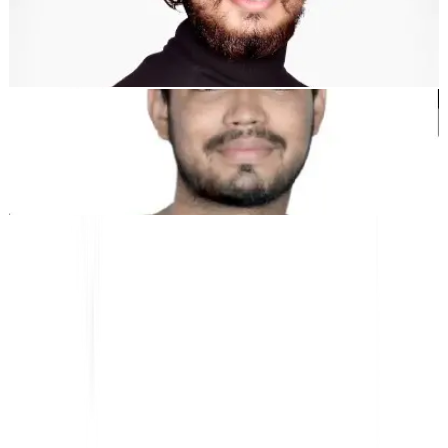
Dewang Bhardwaj
共同創設者 @MultiLipi
クナル・シン・シェカワット
共同創設者 @MultiLipi
無料ツール
単語数ツール
AI SEOアナライザー
Hreflang検出ツール
LLMS.txt メーカー
Schema.org Maker
すべてのツールを表示
ソリューション