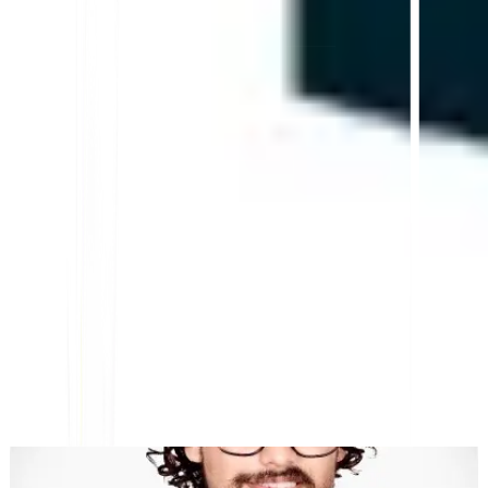
AI搭載ウェブサイト翻訳、多言語SEO＆GEOプラットフォ
ーム
「MultiLipiは時間を節約できるように設計されているため、スケール
アップできます
グローバルに
手動の手間なしに
ローカライゼーショ
ン
."