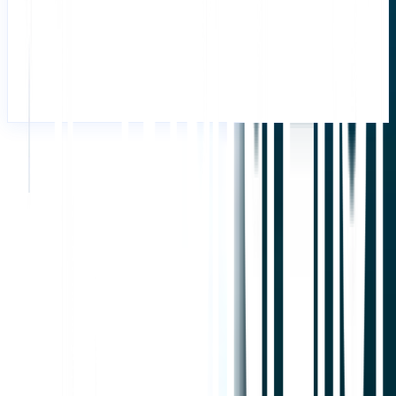
翻訳を時々監査してください。ブランドボイスを変更した場合
（例：フォーマルからカジュアルへ）、TMエントリを更新する
と、古いトーンが将来のマッチで誤って再浮上しないことが保
証されます。
翻訳メモリにアクセス
用語集の管理
始める
サポートに連絡
この記事では
ChatGPTで要約
共有