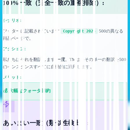
100%一致（完全一致の重複排除）:
シナリオ:
フッターに記載されています
Copyright 2026
500の異なる
商品ページで。
アクション:
私たちはそれを翻訳します
一度
。TMは、その単一の翻訳を500
のインスタンスすべてに自動的に適用します。
メリット:
💰 大幅なクォータ節約
あいまい一致（類似性検出）: