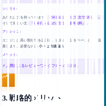
シナリオ:
あなたは文を持っています
「50ドル以上のご注文で送料無料」
そして新しい文
「100ドル以上のご注文で送料無料」
.
アクション:
エンジンは高い類似性を認識し、以前の翻訳をベースとして提
案します。必要なのは
小さな数値編集
.
メリット:
⚡ 人間によるレビューワークフローの高速化
3. 戦略的メリット