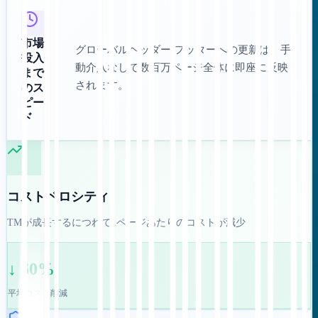
市場
グローバルヘッダー/フッターへの更新は、手
投入
動介入なしで数百万ページ全体に即座に反映
まで
されます。
のス
ピー
ド
コストベロシティ
TMが成長するにつれて1ページあたりのコストが減少
↓ 60%
平均コスト削減