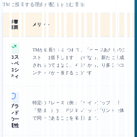
TMに投資する理由が配当を生む理由:
影響
メリット
範囲
TMが成長するにつれて、「ページあたりのコ
コス
スト」は低下します。なぜなら、新たに生成
トベ
されるのではなく、メモリからより多くのコ
ロシ
ンテンツが一致するためです。
ティ
特定のフレーズ（例：「サインアップ」対
ブラ
「登録」）が、デジタルフットプリント全体
ンド
で同一であることを保証します。
の一
貫性