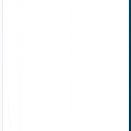
て文字列を承認すると、その
「ゴールドスタンダード」
バージ
ョンはTMに保存され、それ以降のすべての出現に対してAIバー
ジョンを上書きします。
用語集統合:
TMは文章を記憶しますが、用語集は用語を強制します。これら
を組み合わせて使用してください:
あなたのTMの
用語集
「Apple」が果物として翻訳されないこと
を保証します
あなたのTMの
TM
文の構造が一貫して維持されることを保証し
ます
枝刈り: