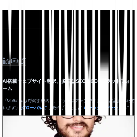
AI搭載ウェブサイト翻訳、多言語SEO＆GEOプラットフォ
ーム
「MultiLipiは時間を節約し、スケールアップできるように設計されて
います」
グローバルに
手動の手間なしに
ローカライゼーション
."
デワン・バドワジ