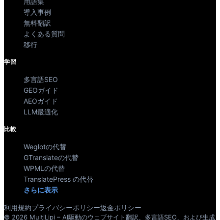
用語集
導入事例
無料翻訳
よくある質問
移行
学習
多言語SEO
GEOガイド
AEOガイド
LLM最適化
比較
Weglotの代替
GTranslateの代替
WPMLの代替
TranslatePress の代替
さらに表示
利用規約
プライバシーポリシー
返金ポリシー
© 2026 MultiLipi – AI駆動のウェブサイト翻訳、多言語SEO、および生成