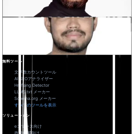
共同創業者 @MultiLipi
Kunal Singh Shekhawat
共同創業者 @MultiLipi
無料ツール
文字数カウントツール
AI SEOアナライザー
Hreflang Detector
LLMS.txt メーカー
Schema.org メーカー
すべてのツールを表示
ソリューション
eコマース向け
政府機関向け