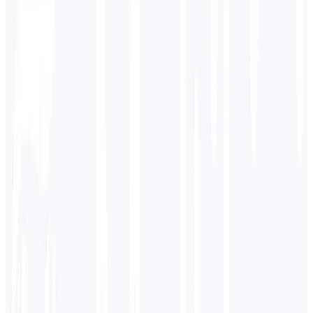
ターゲット言語
ポルトガル語
Business
技術
学術
会話型
法的
入力
フランス語
テキスト