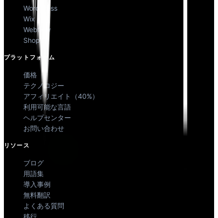
WordPress
Wix
Webflow
Shopify
プラットフォーム
価格
テクノロジー
アフィリエイト（40%）
利用可能な言語
ヘルプセンター
お問い合わせ
リソース
ブログ
用語集
導入事例
無料翻訳
よくある質問
移行