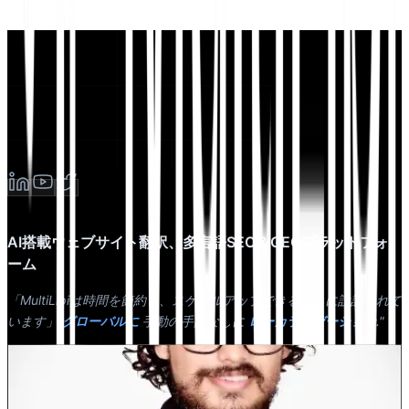
AI搭載ウェブサイト翻訳、多言語SEO＆GEOプラットフォ
ーム
「MultiLipiは時間を節約し、スケールアップできるように設計されて
います」
グローバルに
手動の手間なしに
ローカライゼーション
."
デワン・バドワジ