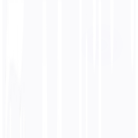
ターゲット言語
スペイン語
Business
技術
学術
会話型
法的
入力
ヒンディー語
テキスト