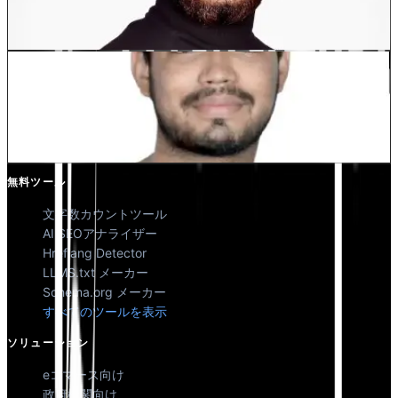
共同創業者 @MultiLipi
Kunal Singh Shekhawat
共同創業者 @MultiLipi
無料ツール
文字数カウントツール
AI SEOアナライザー
Hreflang Detector
LLMS.txt メーカー
Schema.org メーカー
すべてのツールを表示
ソリューション
eコマース向け
政府機関向け