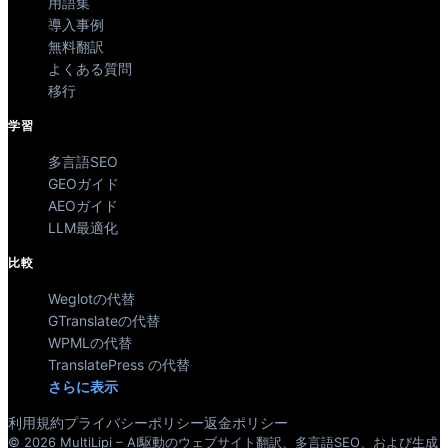
用語集
導入事例
無料翻訳
よくある質問
移行
学習
多言語SEO
GEOガイド
AEOガイド
LLM最適化
比較
Weglotの代替
GTranslateの代替
WPMLの代替
TranslatePress の代替
さらに表示
利用規約
プライバシーポリシー
返金ポリシー
© 2026 MultiLipi – AI駆動のウェブサイト翻訳、多言語SEO、および生成