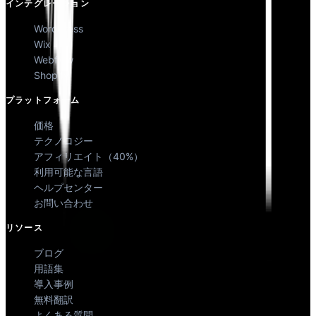
インテグレーション
WordPress
Wix
Webflow
Shopify
プラットフォーム
価格
テクノロジー
アフィリエイト（40%）
利用可能な言語
ヘルプセンター
お問い合わせ
リソース
ブログ
用語集
導入事例
無料翻訳
よくある質問